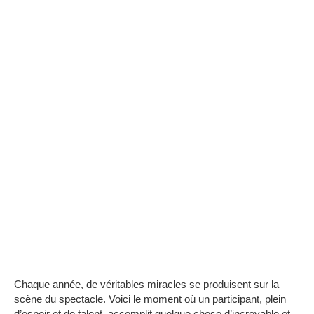
Chaque année, de véritables miracles se produisent sur la
scène du spectacle.
Voici le moment où un participant, plein
d’espoir et de talent, accomplit quelque chose d’incroyable et