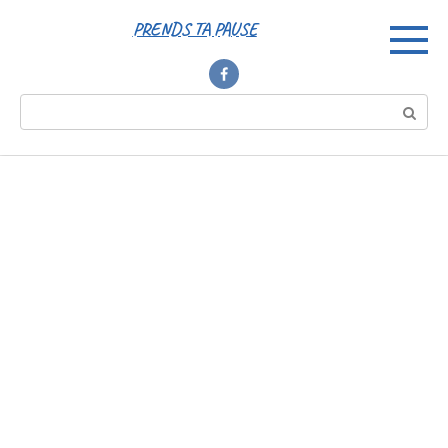
Перейти
PRENDS TA PAUSE
к
контенту
Поиск: