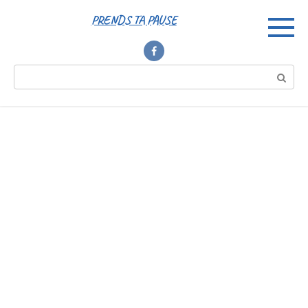
Перейти
PRENDS TA PAUSE
к
контенту
Поиск: