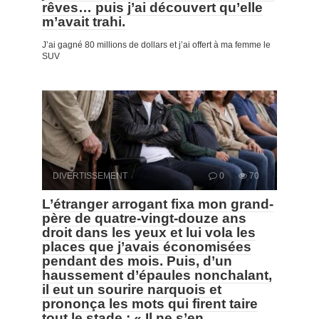
rêves… puis j’ai découvert qu’elle
m’avait trahi.
J’ai gagné 80 millions de dollars et j’ai offert à ma femme le
SUV
DIVERTISSEMENT
0
70
L’étranger arrogant fixa mon grand-
père de quatre-vingt-douze ans
droit dans les yeux et lui vola les
places que j’avais économisées
pendant des mois. Puis, d’un
haussement d’épaules nonchalant,
il eut un sourire narquois et
prononça les mots qui firent taire
tout le stade : « Il ne s’en