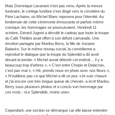
Mais Dominique Lavanant n’est pas venu. Après la messe
funéraire, le cortège funèbre s’est dirigé vers le cimetière du
Père Lachaise, où Michel Blanc reposera pour l’éternité. Au
lendemain de cette cérémonie émouvante et parfois même
comique, les hommages se poursuivaient. Vendredi 11
octobre, Gérard Jugnot a dévoilé le cadeau que toute la troupe
du Café Théâtre avait offert à son défunt camarade. Une
émotion partagée par Marilou Berry, la fille de Josiane
Balasko. Sur le même réseau social, la comédienne a
reproduit le dialogue que la troupe du Splendid a dû avoir
devant la tombe. « Michel aurait détesté cet endroit… il y a
beaucoup trop d’arbres », « C’est entre Chopin et Delacroix,
c’est pas mal », « Hé, prends-nous en photo avec nos fleurs »,
« N’oublions pas ce que Michel a dit un jour. «Je suis chauve
et j’ai encore une très longue queue de cheval», a écrit Marilou
Berry sous plusieurs photos et a conclu son hommage par
ces mots : «Le Splendide, moins une».
Cependant, une section se démarque car elle laisse entendre