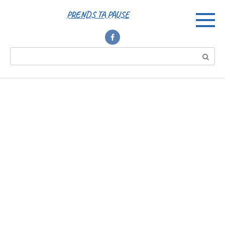
Перейти
PRENDS TA PAUSE
к
контенту
Поиск: