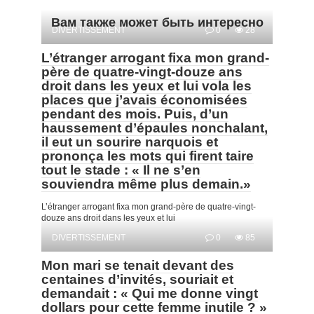
Вам также может быть интересно
DIVERTISSEMENT
0
28
L’étranger arrogant fixa mon grand-
père de quatre-vingt-douze ans
droit dans les yeux et lui vola les
places que j’avais économisées
pendant des mois. Puis, d’un
haussement d’épaules nonchalant,
il eut un sourire narquois et
prononça les mots qui firent taire
tout le stade : « Il ne s’en
souviendra même plus demain.»
L’étranger arrogant fixa mon grand-père de quatre-vingt-
douze ans droit dans les yeux et lui
DIVERTISSEMENT
0
85
Mon mari se tenait devant des
centaines d’invités, souriait et
demandait : « Qui me donne vingt
dollars pour cette femme inutile ? »