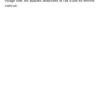
visage vide, les épaules affaissées et l’air d’une ex-femme
vaincue.