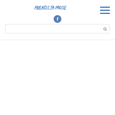
Перейти
PRENDS TA PAUSE
к
контенту
Поиск: