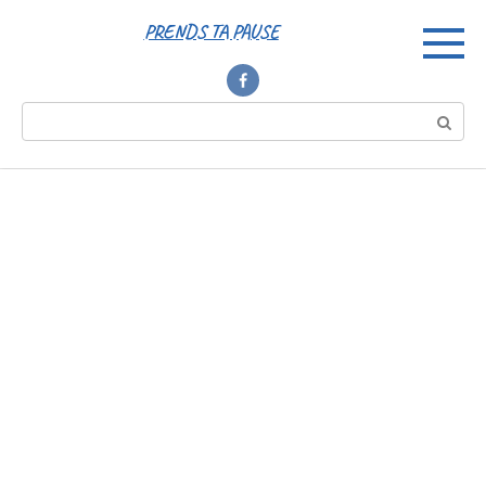
Перейти
PRENDS TA PAUSE
к
контенту
Поиск: