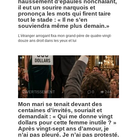
haussement d’épaules nonchalant,
il eut un sourire narquois et
prononça les mots qui firent taire
tout le stade : « Il ne s’en
souviendra même plus demain.»
L’étranger arrogant fixa mon grand-père de quatre-vingt-
douze ans droit dans les yeux et lui
DIVERTISSEMENT
0
244
Mon mari se tenait devant des
centaines d’invités, souriait et
demandait : « Qui me donne vingt
dollars pour cette femme inutile ? »
Après vingt-sept ans d’amour, je
n’ai pas pleuré. Je n’ai pas protesté.