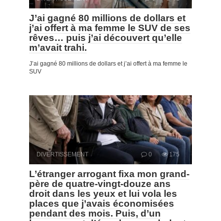
J’ai gagné 80 millions de dollars et
j’ai offert à ma femme le SUV de ses
rêves… puis j’ai découvert qu’elle
m’avait trahi.
J’ai gagné 80 millions de dollars et j’ai offert à ma femme le
SUV
DIVERTISSEMENT
0
175
L’étranger arrogant fixa mon grand-
père de quatre-vingt-douze ans
droit dans les yeux et lui vola les
places que j’avais économisées
pendant des mois. Puis, d’un