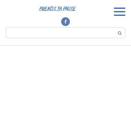
Перейти
PRENDS TA PAUSE
к
контенту
Поиск: