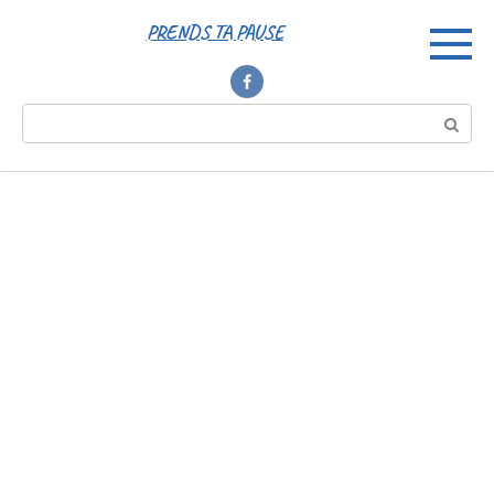
Перейти
PRENDS TA PAUSE
к
контенту
Поиск: