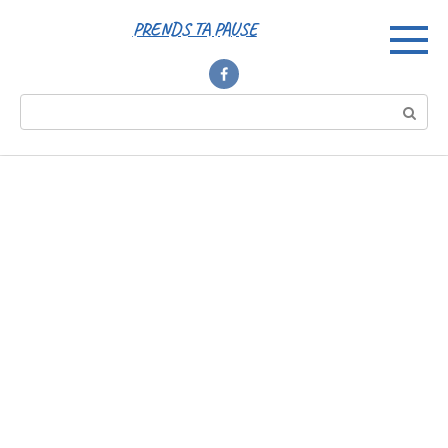
Перейти
PRENDS TA PAUSE
к
контенту
Поиск: