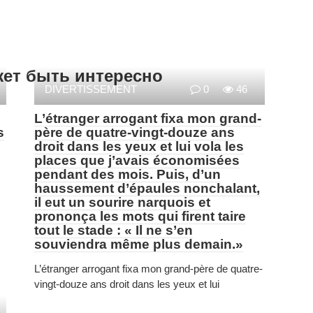
жет быть интересно
DIVERTISSEMENT
0
46
L’étranger arrogant fixa mon grand-
s
père de quatre-vingt-douze ans
droit dans les yeux et lui vola les
places que j’avais économisées
pendant des mois. Puis, d’un
haussement d’épaules nonchalant,
il eut un sourire narquois et
prononça les mots qui firent taire
tout le stade : « Il ne s’en
souviendra même plus demain.»
L’étranger arrogant fixa mon grand-père de quatre-
vingt-douze ans droit dans les yeux et lui