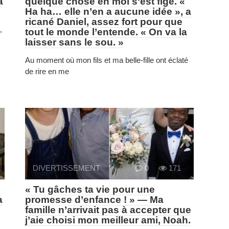
à
quelque chose en moi s’est figé. «
Ha ha… elle n’en a aucune idée », a
ricané Daniel, assez fort pour que
,
tout le monde l’entende. « On va la
laisser sans le sou. »
Au moment où mon fils et ma belle-fille ont éclaté
de rire en me
DIVERTISSEMENT
0
171
« Tu gâches ta vie pour une
a
promesse d’enfance ! » — Ma
s
famille n’arrivait pas à accepter que
j’aie choisi mon meilleur ami, Noah.