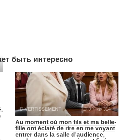
жет быть интересно
»
é.
DIVERTISSEMENT
0
314
s
Au moment où mon fils et ma belle-
fille ont éclaté de rire en me voyant
entrer dans la salle d’audience,