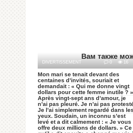
Вам также мо
DIVERTISSEMENT
0
16
Mon mari se tenait devant des
centaines d’invités, souriait et
demandait : « Qui me donne vingt
dollars pour cette femme inutile ? 
Après vingt-sept ans d’amour, je
n’ai pas pleuré. Je n’ai pas protest
Je l’ai simplement regardé dans le
yeux. Soudain, un inconnu s’est
levé et a dit calmement : « Je vous
offre deux millions de dollars. » Ce