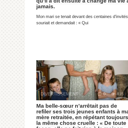
qu’il a dit ensuite a changé ma vie 
jamais.
Mon mari se tenait devant des centaines d’invités
souriait et demandait : « Qui
DIVERTISSEMENT
0
435
Ma belle-sœur n’arrêtait pas de
refiler ses trois jeunes enfants à m
mère retraitée, en répétant toujour
la même chose cruelle : « De toute