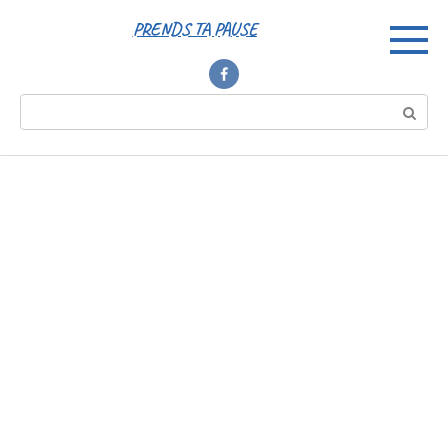
Перейти
PRENDS TA PAUSE
к
контенту
Поиск: