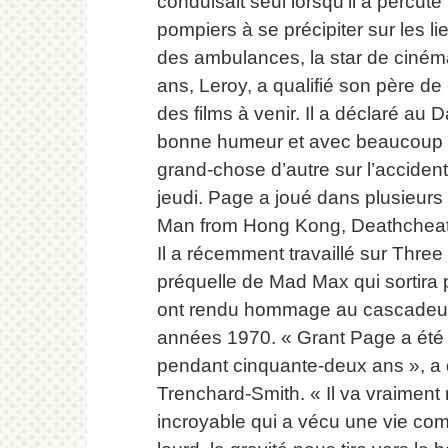
conduisait seul lorsqu’il a percuté 
pompiers à se précipiter sur les li
des ambulances, la star de ciném
ans, Leroy, a qualifié son père de «
des films à venir.
Il a déclaré au Da
bonne humeur et avec beaucoup 
grand-chose d’autre sur l’accident
jeudi.
Page a joué dans plusieurs f
Man from Hong Kong, Deathcheat
Il a récemment travaillé sur Thre
préquelle de Mad Max qui sortira 
ont rendu hommage au cascadeur, 
années 1970. « Grant Page a été 
pendant cinquante-deux ans », a 
Trenchard-Smith.
« Il va vraimen
incroyable qui a vécu une vie co