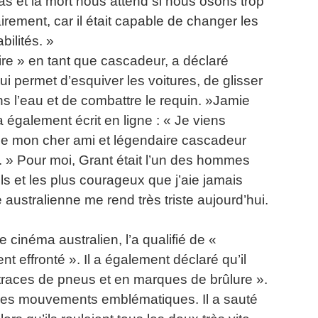
 bas et la mort nous attend si nous osons trop
rement, car il était capable de changer les
bilités.
»
aire » en tant que cascadeur, a déclaré
ui permet d’esquiver les voitures, de glisser
ans l’eau et de combattre le requin. »Jamie
a également écrit en ligne : « Je viens
que mon cher ami et légendaire cascadeur
. »
Pour moi, Grant était l’un des hommes
ils et les plus courageux que j’aie jamais
australienne me rend très triste aujourd’hui.
 cinéma australien, l’a qualifié de «
t effronté ».
Il a également déclaré qu’il
n traces de pneus et en marques de brûlure ».
e ses mouvements emblématiques.
Il a sauté