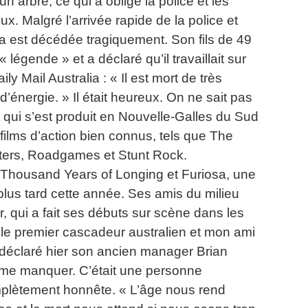
un arbre, ce qui a obligé la police et les
eux.
Malgré l’arrivée rapide de la police et
a est décédée tragiquement.
Son fils de 49
 légende » et a déclaré qu’il travaillait sur
ily Mail Australia : « Il est mort de très
d’énergie.
» Il était heureux.
On ne sait pas
 qui s’est produit en Nouvelle-Galles du Sud
ilms d’action bien connus, tels que The
ers, Roadgames et Stunt Rock.
e Thousand Years of Longing et Furiosa, une
plus tard cette année.
Ses amis du milieu
qui a fait ses débuts sur scène dans les
le premier cascadeur australien et mon ami
déclaré hier son ancien manager Brian
t me manquer.
C’était une personne
mplètement honnête.
« L’âge nous rend