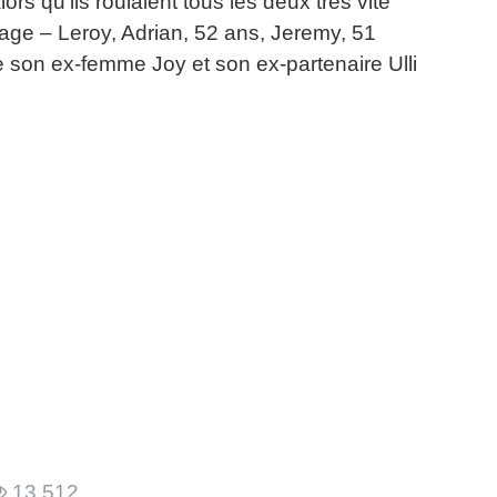
lors qu’ils roulaient tous les deux très vite
Page – Leroy, Adrian, 52 ans, Jeremy, 51
ue son ex-femme Joy et son ex-partenaire Ulli
13 512