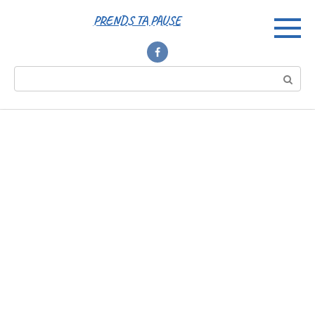
Перейти
PRENDS TA PAUSE
к
контенту
Поиск: