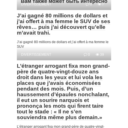
Вам также может быть интересно
DIVERTISSEMENT
0
7
J’ai gagné 80 millions de dollars et
j’ai offert à ma femme le SUV de ses
rêves… puis j’ai découvert qu’elle
m’avait trahi.
J’ai gagné 80 millions de dollars et j’ai offert à ma femme le
SUV
DIVERTISSEMENT
0
39
L’étranger arrogant fixa mon grand-
père de quatre-vingt-douze ans
droit dans les yeux et lui vola les
places que j’avais économisées
pendant des mois. Puis, d’un
haussement d’épaules nonchalant,
il eut un sourire narquois et
prononça les mots qui firent taire
tout le stade : « Il ne s’en
souviendra même plus demain.»
L’étranger arrogant fixa mon grand-père de quatre-vingt-