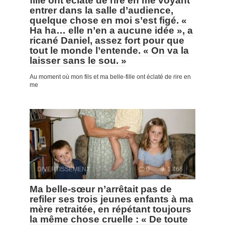
fille ont éclaté de rire en me voyant
entrer dans la salle d’audience,
quelque chose en moi s’est figé. «
Ha ha… elle n’en a aucune idée », a
ricané Daniel, assez fort pour que
tout le monde l’entende. « On va la
laisser sans le sou. »
Au moment où mon fils et ma belle-fille ont éclaté de rire en
me
DIVERTISSEMENT
0
1 466
Ma belle-sœur n’arrêtait pas de
refiler ses trois jeunes enfants à ma
mère retraitée, en répétant toujours
la même chose cruelle : « De toute