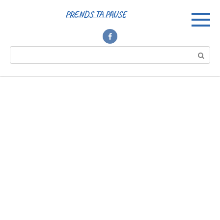
Перейти
PRENDS TA PAUSE
к
контенту
Поиск: