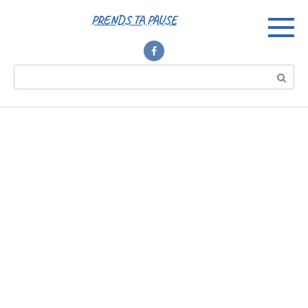
Перейти
PRENDS TA PAUSE
к
контенту
Поиск: