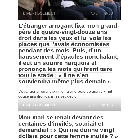
DIVERTISSEMENT
0
60
L’étranger arrogant fixa mon grand-
père de quatre-vingt-douze ans
droit dans les yeux et lui vola les
places que j’avais économisées
pendant des mois. Puis, d’un
haussement d’épaules nonchalant,
il eut un sourire narquois et
prononça les mots qui firent taire
tout le stade : « Il ne s’en
souviendra même plus demain.»
L’étranger arrogant fixa mon grand-père de quatre-vingt-
douze ans droit dans les yeux et lui
DIVERTISSEMENT
0
195
Mon mari se tenait devant des
centaines d’invités, souriait et
demandait : « Qui me donne vingt
dollars pour cette femme inutile ? »