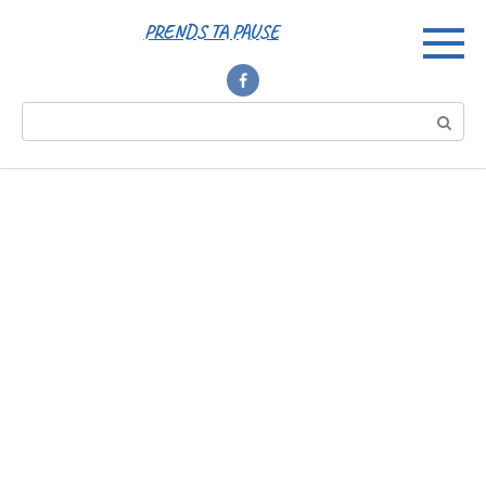
Перейти
PRENDS TA PAUSE
к
контенту
Поиск: