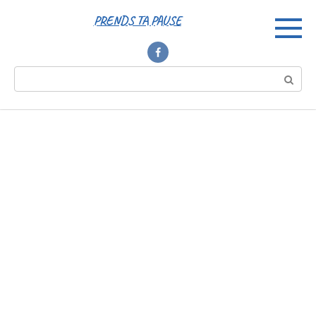
Перейти
PRENDS TA PAUSE
к
контенту
Поиск: