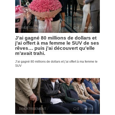
DIVERTISSEMENT
0
390
J’ai gagné 80 millions de dollars et
j’ai offert à ma femme le SUV de ses
rêves… puis j’ai découvert qu’elle
m’avait trahi.
J’ai gagné 80 millions de dollars et j’ai offert à ma femme le
SUV
DIVERTISSEMENT
0
864