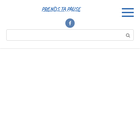
Перейти
PRENDS TA PAUSE
к
контенту
Поиск: