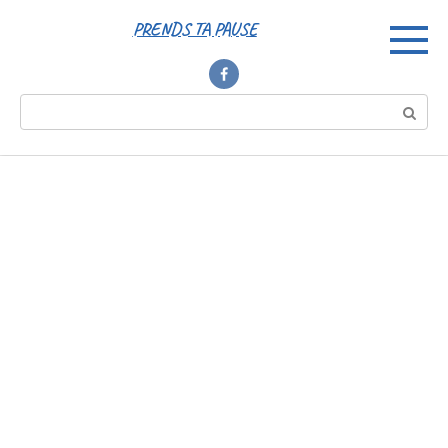
Перейти
PRENDS TA PAUSE
к
контенту
Поиск: