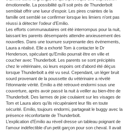
émotionnelle.
La possibilité qu’il soit près de Thunderbolt
semblait offrir une lueur d’espoir.
Les pires craintes de la
famille ont semblé se confirmer lorsque les limiers n’ont pas
réussi à détecter l’odeur d’Emilio.
Les efforts communautaires ont été interrompus pour la nuit,
laissant les parents désemparés attendre anxieusement des
nouvelles.
Dans une tournure surprenante des événements,
Laura a réalisé.
Elle a exhorté Tom à contacter le Dr
Henderson, spéculant qu’Emilio pourrait être en ville et
coucher avec Thunderbolt.
Les parents se sont précipités
chez le vétérinaire, où leurs espoirs ont d’abord été déçus
lorsque Thunderbolt a été vu seul.
Cependant, un léger bruit
sourd provenant de la poussette du vétérinaire a révélé
l’étonnante vérité.
Emilio a été retrouvé endormi sous une
couverture, après avoir passé la nuit à veiller au bien-être de
Thunderbolt.
Des larmes de joie coulaient sur les visages de
Tom et Laura alors qu’ils récupéraient leur fils en toute
sécurité.
Emilio, toujours endormi, partageait le buggy avec la
présence réconfortante de Thunderbolt.
L’explication d’Emilio au réveil dresse un tableau poignant de
l’amour indéfectible d’un petit garçon pour son cheval.
Il avait