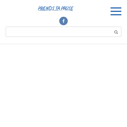
Перейти
PRENDS TA PAUSE
к
контенту
Поиск: