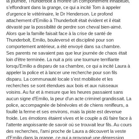
la journée, Thunderbolt a montré un comportement inhabituel,
s’effondrant dans la grange, ce qui a incité Tom à appeler
d’urgence le vétérinaire, le Dr Henderson.
Le profond
attachement d’Emilio à Thunderbolt était évident et il était
dévasté par la possibilité de perdre son cheval bien-aimé.
Alors que la famille faisait face à la crise de santé de
Thunderbolt, Emilio, bouleversé et discipliné pour son
comportement antérieur, a été envoyé dans sa chambre.
Ses parents ne savaient pas que leur journée de chaos était
loin d’être terminée.
La nuit a pris une tournure terrifiante
lorsqu’Emilio a disparu de sa chambre, ce qui a incité Laura à
appeler la police et à lancer une recherche pour son fils
disparu.
La communauté locale s’est mobilisée et les
recherches se sont étendues aux bois et aux ruisseaux
voisins.
Au fur et à mesure que les heures passaient sans
aucun signe d’Emilio, la peur d’un acte criminel grandissait.
La
police, accompagnée de bénévoles et de chiens renifleurs, a
fouillé la ferme et ses environs, mais la piste est devenue
froide.
Les émotions étaient vives et le couple a dû faire face à
l’attente angoissante de savoir où se trouvait leur fils.
Au cours
des recherches, l’ami proche de Laura a découvert la veste
d’Emilio dans la grange, ce qui a provoqué une dépression