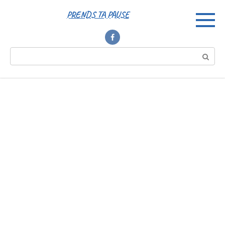
Перейти
PRENDS TA PAUSE
к
контенту
Поиск: