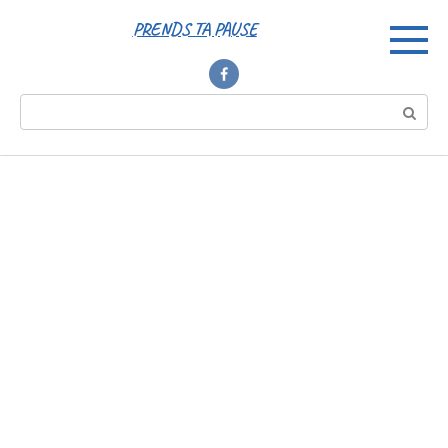
Перейти
PRENDS TA PAUSE
к
контенту
Поиск: