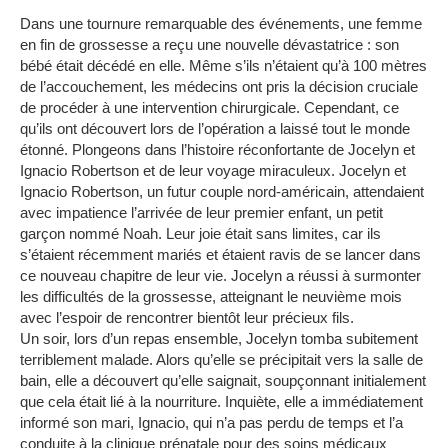
Dans une tournure remarquable des événements, une femme
en fin de grossesse a reçu une nouvelle dévastatrice : son
bébé était décédé en elle.
Même s’ils n’étaient qu’à 100 mètres
de l’accouchement, les médecins ont pris la décision cruciale
de procéder à une intervention chirurgicale.
Cependant, ce
qu’ils ont découvert lors de l’opération a laissé tout le monde
étonné.
Plongeons dans l’histoire réconfortante de Jocelyn et
Ignacio Robertson et de leur voyage miraculeux.
Jocelyn et
Ignacio Robertson, un futur couple nord-américain, attendaient
avec impatience l’arrivée de leur premier enfant, un petit
garçon nommé Noah.
Leur joie était sans limites, car ils
s’étaient récemment mariés et étaient ravis de se lancer dans
ce nouveau chapitre de leur vie.
Jocelyn a réussi à surmonter
les difficultés de la grossesse, atteignant le neuvième mois
avec l’espoir de rencontrer bientôt leur précieux fils.
Un soir, lors d’un repas ensemble, Jocelyn tomba subitement
terriblement malade.
Alors qu’elle se précipitait vers la salle de
bain, elle a découvert qu’elle saignait, soupçonnant initialement
que cela était lié à la nourriture.
Inquiète, elle a immédiatement
informé son mari, Ignacio, qui n’a pas perdu de temps et l’a
conduite à la clinique prénatale pour des soins médicaux