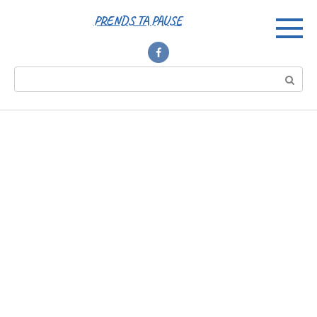
Перейти
PRENDS TA PAUSE
к
контенту
Поиск: