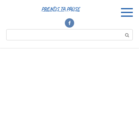
Перейти
PRENDS TA PAUSE
к
контенту
Поиск: