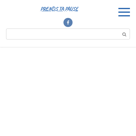
Перейти
PRENDS TA PAUSE
к
контенту
Поиск: