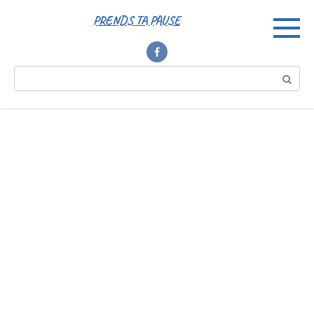
Перейти
PRENDS TA PAUSE
к
контенту
Поиск: