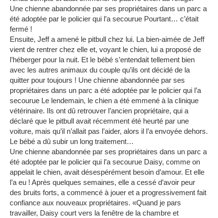
Une chienne abandonnée par ses propriétaires dans un parc a
été adoptée par le policier qui l’a secourue
Pourtant… c’était
fermé !
Ensuite, Jeff a amené le pitbull chez lui.
La bien-aimée de Jeff
vient de rentrer chez elle et, voyant le chien, lui a proposé de
l’héberger pour la nuit.
Et le bébé s’entendait tellement bien
avec les autres animaux du couple qu’ils ont décidé de la
quitter pour toujours !
Une chienne abandonnée par ses
propriétaires dans un parc a été adoptée par le policier qui l’a
secourue
Le lendemain, le chien a été emmené à la clinique
vétérinaire.
Ils ont dû retrouver l’ancien propriétaire, qui a
déclaré que le pitbull avait récemment été heurté par une
voiture, mais qu’il n’allait pas l’aider, alors il l’a envoyée dehors.
Le bébé a dû subir un long traitement…
Une chienne abandonnée par ses propriétaires dans un parc a
été adoptée par le policier qui l’a secourue
Daisy, comme on
appelait le chien, avait désespérément besoin d’amour.
Et elle
l’a eu !
Après quelques semaines, elle a cessé d’avoir peur
des bruits forts, a commencé à jouer et a progressivement fait
confiance aux nouveaux propriétaires.
«Quand je pars
travailler, Daisy court vers la fenêtre de la chambre et