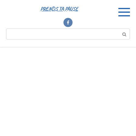
Перейти
PRENDS TA PAUSE
к
контенту
Поиск: