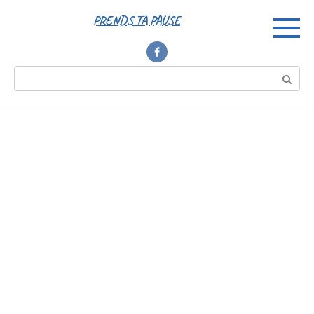
Перейти
PRENDS TA PAUSE
к
контенту
Поиск: