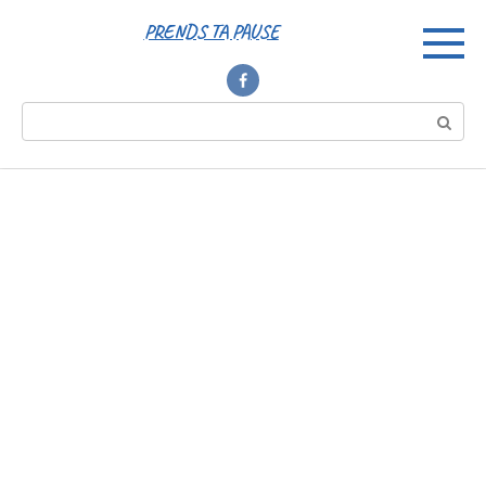
Перейти
PRENDS TA PAUSE
к
контенту
Поиск: