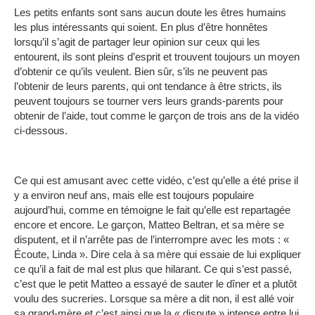
Les petits enfants sont sans aucun doute les êtres humains
les plus intéressants qui soient.
En plus d’être honnêtes
lorsqu’il s’agit de partager leur opinion sur ceux qui les
entourent, ils sont pleins d’esprit et trouvent toujours un moyen
d’obtenir ce qu’ils veulent.
Bien sûr, s’ils ne peuvent pas
l’obtenir de leurs parents, qui ont tendance à être stricts, ils
peuvent toujours se tourner vers leurs grands-parents pour
obtenir de l’aide, tout comme le garçon de trois ans de la vidéo
ci-dessous.
Ce qui est amusant avec cette vidéo, c’est qu’elle a été prise il
y a environ neuf ans, mais elle est toujours populaire
aujourd’hui, comme en témoigne le fait qu’elle est repartagée
encore et encore.
Le garçon, Matteo Beltran, et sa mère se
disputent, et il n’arrête pas de l’interrompre avec les mots : «
Écoute, Linda ».
Dire cela à sa mère qui essaie de lui expliquer
ce qu’il a fait de mal est plus que hilarant.
Ce qui s’est passé,
c’est que le petit Matteo a essayé de sauter le dîner et a plutôt
voulu des sucreries.
Lorsque sa mère a dit non, il est allé voir
sa grand-mère et c’est ainsi que la « dispute » intense entre lui