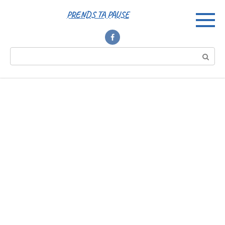
Перейти
PRENDS TA PAUSE
к
контенту
Поиск: