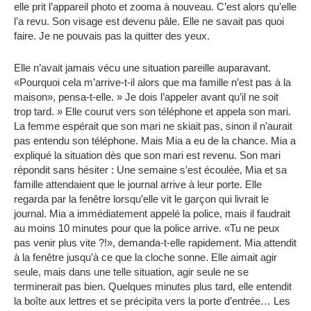
elle prit l’appareil photo et zooma à nouveau.
C’est alors qu’elle
l’a revu.
Son visage est devenu pâle.
Elle ne savait pas quoi
faire.
Je ne pouvais pas la quitter des yeux.
Elle n’avait jamais vécu une situation pareille auparavant.
«Pourquoi cela m’arrive-t-il alors que ma famille n’est pas à la
maison», pensa-t-elle.
» Je dois l’appeler avant qu’il ne soit
trop tard. » Elle courut vers son téléphone et appela son mari.
La femme espérait que son mari ne skiait pas, sinon il n’aurait
pas entendu son téléphone.
Mais Mia a eu de la chance.
Mia a
expliqué la situation dès que son mari est revenu.
Son mari
répondit sans hésiter :
Une semaine s’est écoulée, Mia et sa
famille attendaient que le journal arrive à leur porte.
Elle
regarda par la fenêtre lorsqu’elle vit le garçon qui livrait le
journal.
Mia a immédiatement appelé la police, mais il faudrait
au moins 10 minutes pour que la police arrive.
«Tu ne peux
pas venir plus vite ?!», demanda-t-elle rapidement.
Mia attendit
à la fenêtre jusqu’à ce que la cloche sonne.
Elle aimait agir
seule, mais dans une telle situation, agir seule ne se
terminerait pas bien.
Quelques minutes plus tard, elle entendit
la boîte aux lettres et se précipita vers la porte d’entrée…
Les