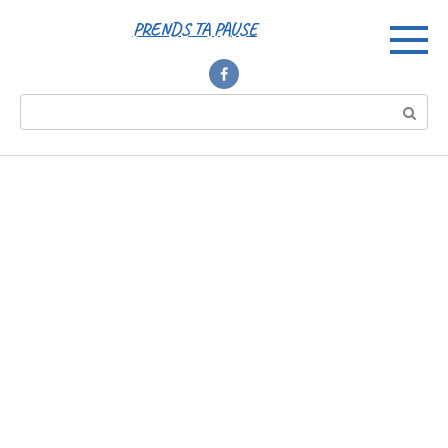
Перейти
PRENDS TA PAUSE
к
контенту
Поиск: