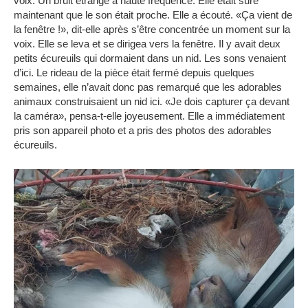
voix.
Un bruit étrange à haute fréquence.
Elle était sûre
maintenant que le son était proche.
Elle a écouté.
«Ça vient de
la fenêtre !», dit-elle après s’être concentrée un moment sur la
voix.
Elle se leva et se dirigea vers la fenêtre.
Il y avait deux
petits écureuils qui dormaient dans un nid.
Les sons venaient
d’ici.
Le rideau de la pièce était fermé depuis quelques
semaines, elle n’avait donc pas remarqué que les adorables
animaux construisaient un nid ici.
«Je dois capturer ça devant
la caméra», pensa-t-elle joyeusement.
Elle a immédiatement
pris son appareil photo et a pris des photos des adorables
écureuils.