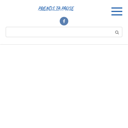
Перейти
PRENDS TA PAUSE
к
контенту
Поиск: