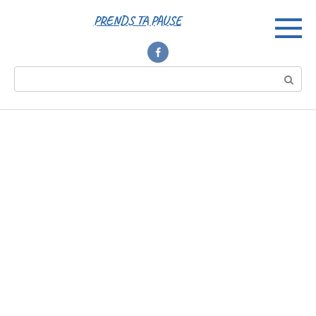
Перейти
PRENDS TA PAUSE
к
контенту
Поиск: