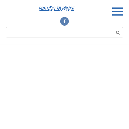
Перейти
PRENDS TA PAUSE
к
контенту
Поиск: