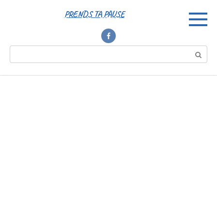
Перейти
PRENDS TA PAUSE
к
контенту
Поиск: