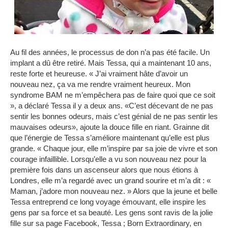
Au fil des années, le processus de don n’a pas été facile.
Un
implant a dû être retiré.
Mais Tessa, qui a maintenant 10 ans,
reste forte et heureuse.
« J’ai vraiment hâte d’avoir un
nouveau nez, ça va me rendre vraiment heureux.
Mon
syndrome BAM ne m’empêchera pas de faire quoi que ce soit
», a déclaré Tessa il y a deux ans.
«C’est décevant de ne pas
sentir les bonnes odeurs, mais c’est génial de ne pas sentir les
mauvaises odeurs», ajoute la douce fille en riant.
Grainne dit
que l’énergie de Tessa s’améliore maintenant qu’elle est plus
grande.
« Chaque jour, elle m’inspire par sa joie de vivre et son
courage infaillible.
Lorsqu’elle a vu son nouveau nez pour la
première fois dans un ascenseur alors que nous étions à
Londres, elle m’a regardé avec un grand sourire et m’a dit : «
Maman, j’adore mon nouveau nez. »
Alors que la jeune et belle
Tessa entreprend ce long voyage émouvant, elle inspire les
gens par sa force et sa beauté.
Les gens sont ravis de la jolie
fille sur sa page Facebook, Tessa ;
Born Extraordinary, en