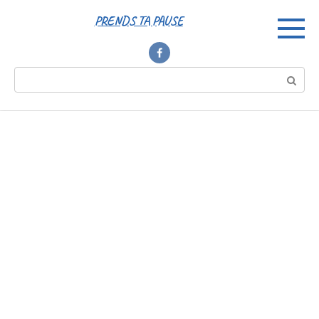
Перейти
PRENDS TA PAUSE
к
контенту
Поиск: