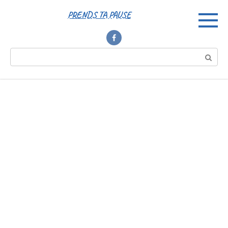
Перейти
PRENDS TA PAUSE
к
контенту
Поиск: